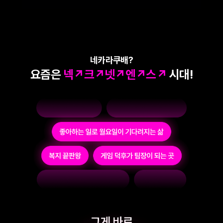
네카라쿠배?
요즘은
넥↗크↗넷↗엔↗스↗
시대!