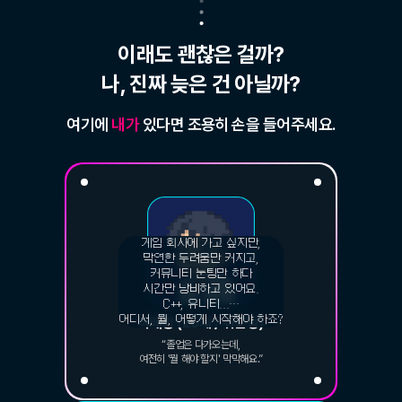
이래도 괜찮은 걸까?
나, 진짜 늦은 건 아닐까?
여기에
내가
있다면 조용히 손을 들어주세요.
게임 회사에 가고 싶지만,
막연한 두려움만 커지고,
커뮤니티 눈팅만 하다
시간만 낭비하고 있어요.
C++, 유니티...…
어디서, 뭘, 어떻게 시작해야 하죠?
이태양 (25세 / 취준생)
“졸업은 다가오는데,
여전히 '뭘 해야 할지' 막막해요.”