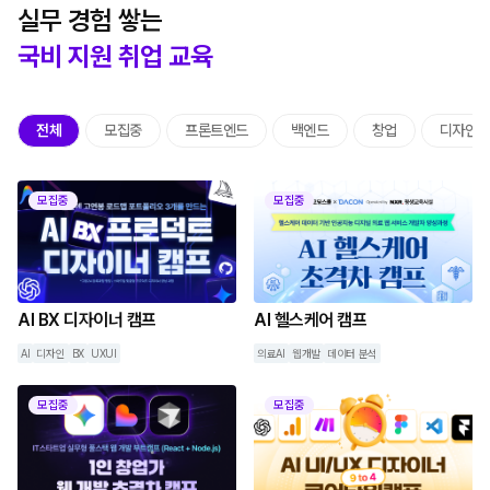
실무 경험 쌓는
국비 지원 취업 교육
전체
모집중
프론트엔드
백엔드
창업
디자인
모집중
모집중
AI BX 디자이너 캠프
AI 헬스케어 캠프
AI
디자인
BX
UXUI
의료AI
웹개발
데이터 분석
모집중
모집중