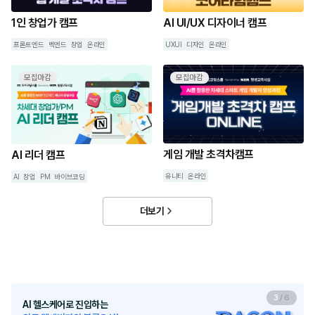
1인 창업가 캠프
AI UI/UX 디자이너 캠프
프론트엔드
벡엔드
창업
온라인
UXUI
디자인
온라인
모집마감
모집마감
게임 개발 초격차캠프
AI 리더 캠프
유니티
온라인
AI
창업
PM
바이브코딩
더보기
3
/
6
AI 헬스케어로 진입하는