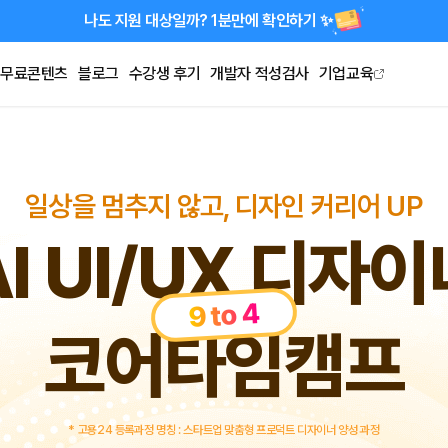
나도 지원 대상일까? 1분만에 확인하기 ✨
무료콘텐츠
블로그
수강생 후기
개발자 적성검사
기업교육
일상을 멈추지 않고, 디자인 커리어 UP
AI UI/UX 디자이
9 to 4
코어타임캠프
* 고용24 등록과정 명칭 : 스타트업 맞춤형 프로덕트 디자이너 양성 과정