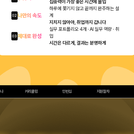
집중력이 가장 좋은 시간에 몰입
하루에 쫓기지 않고 끝까지 완주하는 설
나만의 속도
계
02
지치지 않아야, 취업까지 갑니다
실무 포트폴리오 4개 · AI 실무 역량 · 취
제대로 완성
업
03
시간은 다르게, 결과는 분명하게
나
커리큘럼
인턴십
지원절차