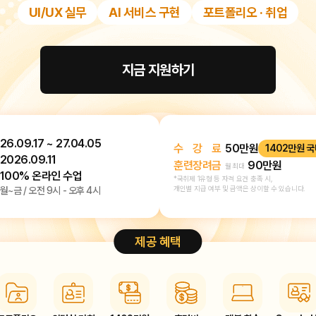
UI/UX 실무
AI 서비스 구현
포트폴리오 · 취업
지금 지원하기
26.09.17 ~ 27.04.05
수강료
50만원
1402만원 
2026.09.11
훈련장려금
90만원
월 최대
100% 온라인 수업
*국취제 1유형 등 자격 요건 충족 시,
개인별 지급 여부 및 금액은
상이할 수 있습니다.
월~금 / 오전 9시 - 오후 4시
제공 혜택