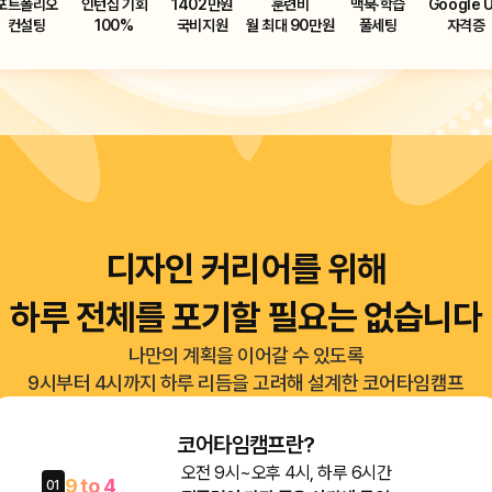
포트폴리오
인턴십 기회
1402만원
훈련비
맥북·학습
Google 
컨설팅
100%
국비지원
월 최대 90만원
풀세팅
자격증
디자인 커리어를 위해
하루 전체를 포기할 필요는 없습니다
나만의 계획을 이어갈 수 있도록
9시부터 4시까지
하루 리듬을 고려해 설계한 코어타임캠프
코어타임캠프란?
오전 9시~오후 4시, 하루 6시간
9 to 4
01